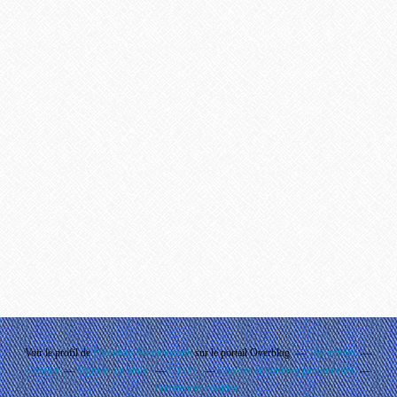
Voir le profil de
Phouthay Nontanovanh
sur le portail Overblog
Top articles
Contact
Signaler un abus
C.G.U.
Cookies et données personnelles
Préférences cookies