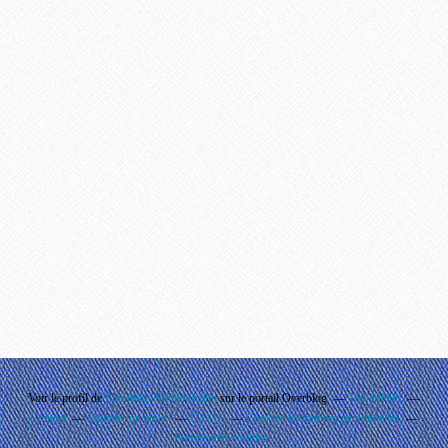
Voir le profil de
Phouthay Nontanovanh
sur le portail Overblog
Top articles
Contact
Signaler un abus
C.G.U.
Cookies et données personnelles
Préférences cookies