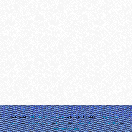
Voir le profil de
Phouthay Nontanovanh
sur le portail Overblog
Top articles
Contact
Signaler un abus
C.G.U.
Cookies et données personnelles
Préférences cookies