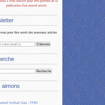
nsez à vous inscrire pour être prévenu de la
publication d'un nouvel article .
letter
ous pour être averti des nouveaux articles
erche
 aimons
seball Softball Stats - FFBS