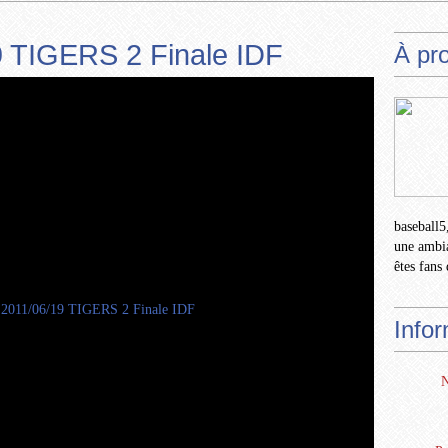
9 TIGERS 2 Finale IDF
À pr
baseball5,
une ambia
êtes fans 
Info
N