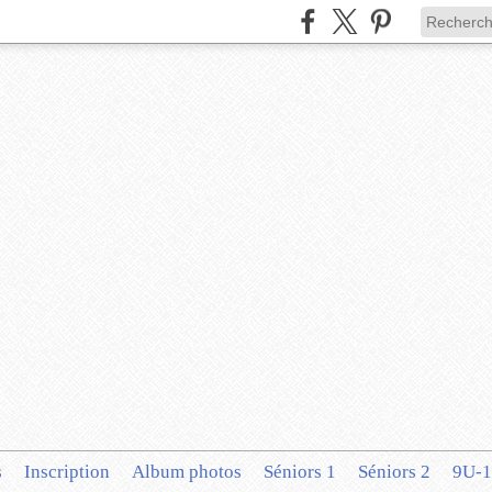
s
Inscription
Album photos
Séniors 1
Séniors 2
9U-