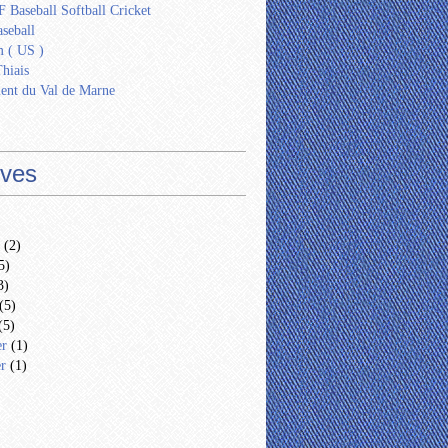
 Baseball Softball Cricket
seball
 ( US )
Thiais
ent du Val de Marne
ives
(2)
5)
3)
(5)
(5)
er
(1)
er
(1)