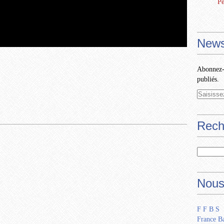
Pe
News
Abonnez-v
publiés.
Rech
Nous
F F B S
France Ba