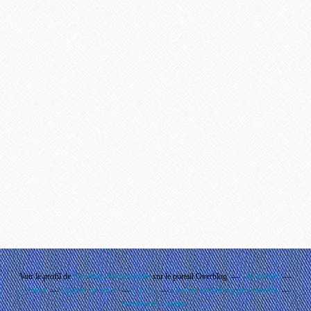
Voir le profil de
Phouthay Nontanovanh
sur le portail Overblog
Top articles
Contact
Signaler un abus
C.G.U.
Cookies et données personnelles
Préférences cookies