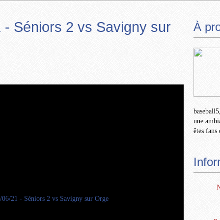
 - Séniors 2 vs Savigny sur
À pr
baseball5,
une ambia
êtes fans 
Info
N