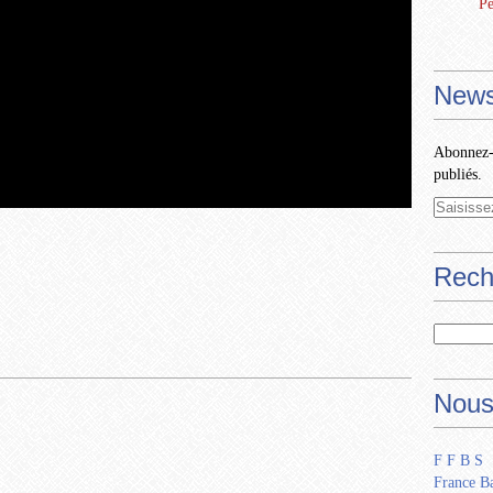
Pe
News
Abonnez-v
publiés.
Rech
Nous
F F B S
France Ba