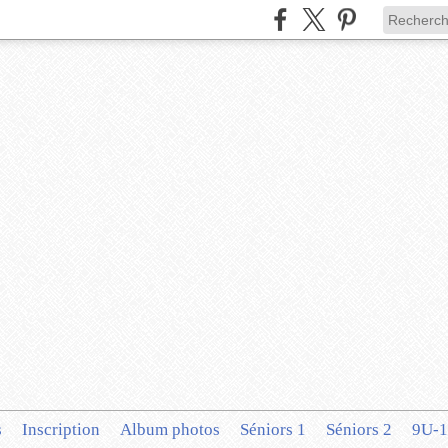
s
Inscription
Album photos
Séniors 1
Séniors 2
9U-