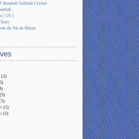
 Baseball Softball Cricket
seball
 ( US )
Thiais
ent du Val de Marne
ives
(2)
5)
3)
(5)
(5)
er
(1)
er
(1)