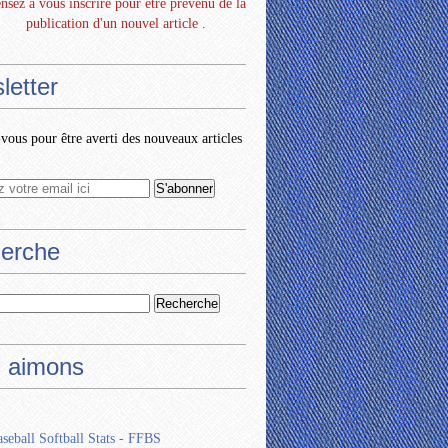
nsez à vous inscrire pour être prévenu de la
publication d'un nouvel article .
letter
ous pour être averti des nouveaux articles
erche
 aimons
seball Softball Stats - FFBS