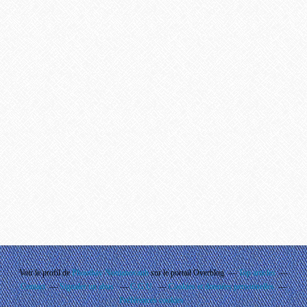
Voir le profil de
Phouthay Nontanovanh
sur le portail Overblog
Top articles
Contact
Signaler un abus
C.G.U.
Cookies et données personnelles
Préférences cookies