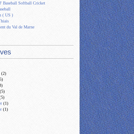
 Baseball Softball Cricket
seball
 ( US )
Thiais
ent du Val de Marne
ives
(2)
5)
3)
(5)
(5)
er
(1)
er
(1)