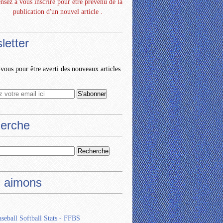
nsez à vous inscrire pour être prévenu de la
publication d'un nouvel article .
letter
ous pour être averti des nouveaux articles
erche
 aimons
seball Softball Stats - FFBS