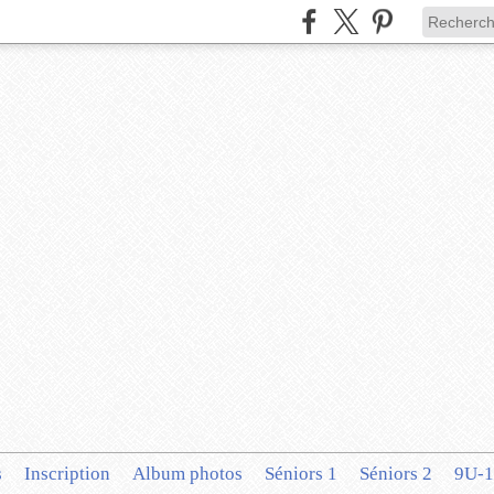
s
Inscription
Album photos
Séniors 1
Séniors 2
9U-