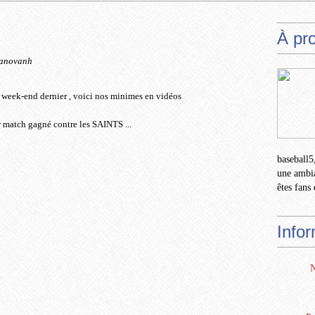
À pr
tanovanh
 week-end dernier , voici nos minimes en vidéos
r match gagné contre les SAINTS ...
baseball5,
une ambia
êtes fans 
Info
N