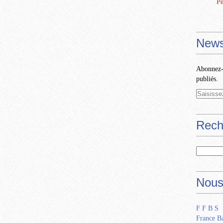
Pe
News
Abonnez-v
publiés.
Rech
Nous
F F B S
France Ba