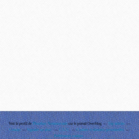
Voir le profil de
Phouthay Nontanovanh
sur le portail Overblog
Top articles
Contact
Signaler un abus
C.G.U.
Cookies et données personnelles
Préférences cookies