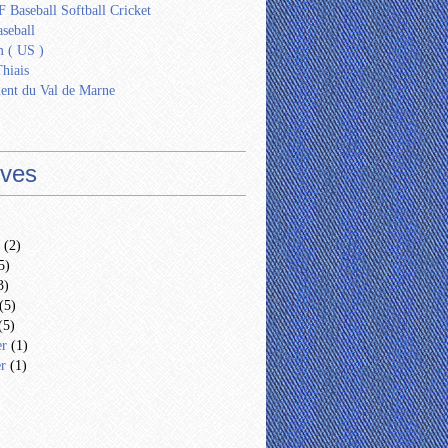
 Baseball Softball Cricket
seball
 ( US )
Thiais
ent du Val de Marne
ives
(2)
5)
3)
(5)
(5)
er
(1)
er
(1)