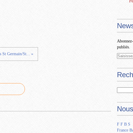
Pe
News
Abonnez-v
publiés.
 St Germain/St... »
Rech
Nous
F F B S
France Ba