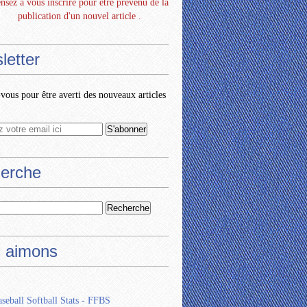
nsez à vous inscrire pour être prévenu de la
publication d'un nouvel article .
letter
ous pour être averti des nouveaux articles
erche
 aimons
seball Softball Stats - FFBS