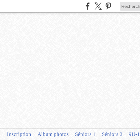
s
Inscription
Album photos
Séniors 1
Séniors 2
9U-