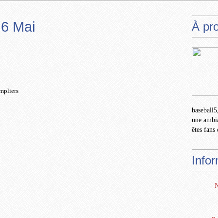
 6 Mai
À pr
mpliers
baseball5,
une ambia
êtes fans 
Info
N