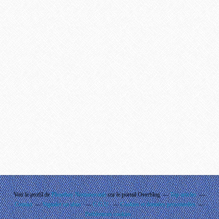
Voir le profil de
Phouthay Nontanovanh
sur le portail Overblog
Top articles
Contact
Signaler un abus
C.G.U.
Cookies et données personnelles
Préférences cookies