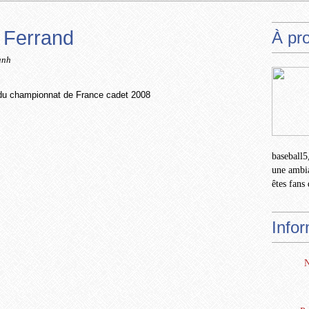
 Ferrand
À pr
anh
 du championnat de France cadet 2008
baseball5,
une ambia
êtes fans 
Info
N