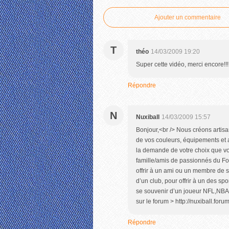
Ajouter un commentaire
T
théo
14/03/2009 19:20
Super cette vidéo, merci encore!!!
Répondre
N
Nuxiball
14/03/2009 15:57
Bonjour,<br /> Nous créons artisa
de vos couleurs, équipements et 
la demande de votre choix que vou
famille/amis de passionnés du Fo
offrir à un ami ou un membre de s
d’un club, pour offrir à un des sp
se souvenir d’un joueur NFL,NBA
sur le forum > http://nuxiball.for
Répondre