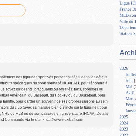
Ligue IDF
France Ba
MLB.com
Ville de 
Départem
Station-S
Arch
2026
Juillet
nalement des figurines sportives personnalisées, dans les détails
Juin
(
attributs spécifiques du sport souhaité.NUXIBALL peut répondre à
Mai
(
s soyez dirigeants, pratiquants ou retraités, fans, sponsors ou
Avril
otball Américain, du Baseball, du Hockey ou du Basketball, pour
Mars
a famille, pour garder un souvenir de ses propres saisons au sein
Févri
onsors du club (avec sa marque bien distincte sur la figurine), pour
Janvi
, NHL ou MLB ou de son passage en universitaire (NCAA).Détails
2025
um.st Commande via le site > http://www.nuxiball.com
2024
2023
2022