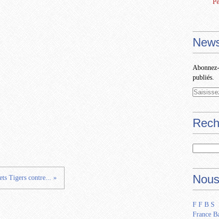
Pe
News
Abonnez-v
publiés.
Rech
Nous
ets Tigers contre... »
F F B S
France Ba