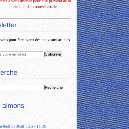
nsez à vous inscrire pour être prévenu de la
publication d'un nouvel article .
letter
ous pour être averti des nouveaux articles
erche
 aimons
seball Softball Stats - FFBS