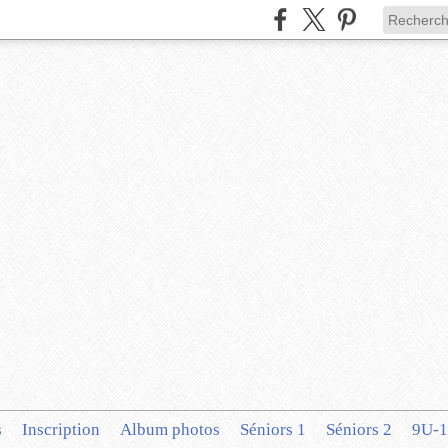
s
Inscription
Album photos
Séniors 1
Séniors 2
9U-