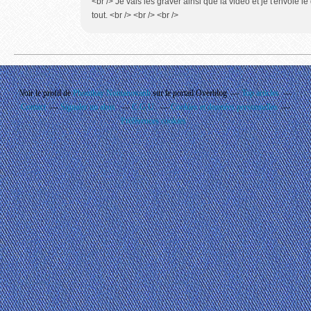
<br /> Je vais les graver ainsi que la vidéo et je t'envoie l
tout. <br /> <br /> <br />
Voir le profil de
Phouthay Nontanovanh
sur le portail Overblog
Top articles
Contact
Signaler un abus
C.G.U.
Cookies et données personnelles
Préférences cookies