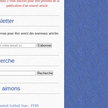
nsez à vous inscrire pour être prévenu de la
publication d'un nouvel article .
letter
ous pour être averti des nouveaux articles
erche
 aimons
seball Softball Stats - FFBS