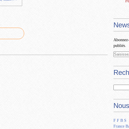
Pe
News
Abonnez-v
publiés.
Rech
Nous
F F B S
France Ba