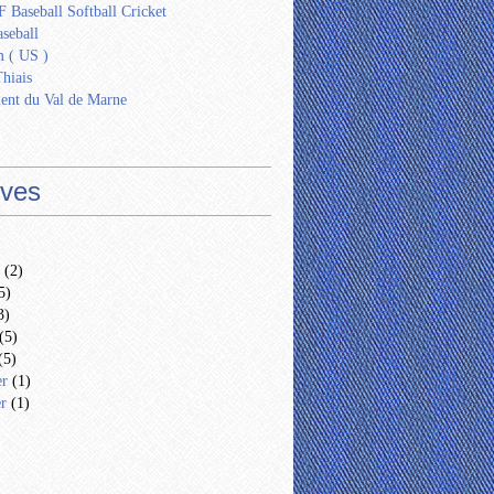
 Baseball Softball Cricket
seball
 ( US )
Thiais
ent du Val de Marne
ives
(2)
5)
3)
(5)
(5)
er
(1)
er
(1)