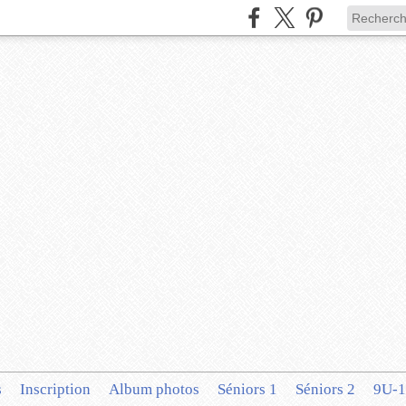
s
Inscription
Album photos
Séniors 1
Séniors 2
9U-