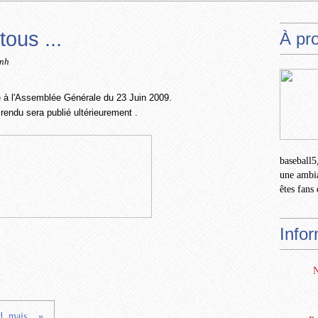
tous ...
À pr
anh
e à l'Assemblée Générale du 23 Juin 2009.
endu sera publié ultérieurement .
baseball5,
une ambia
êtes fans 
Info
N
, mais... »