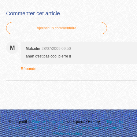
Commenter cet article
Ajouter un commentaire
M
Malcolm
28/07/2009 09:50
ahah c'est pas cool pierre !!
Répondre
Voir le profil de
Phouthay Nontanovanh
sur le portail Overblog
Top articles
Contact
Signaler un abus
C.G.U.
Cookies et données personnelles
Préférences cookies