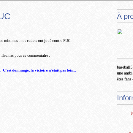
PUC
À pr
nos minimes , nos cadets ont joué contre PUC .
 Thomas pour ce commentaire :
baseball5,
. C'est dommage, la victoire n'était pas loin...
une ambia
êtes fans 
Info
N