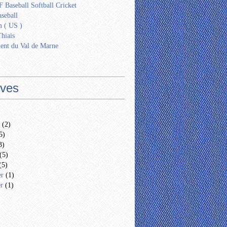
 Baseball Softball Cricket
seball
 ( US )
Thiais
ent du Val de Marne
ives
(2)
5)
3)
(5)
(5)
er
(1)
er
(1)