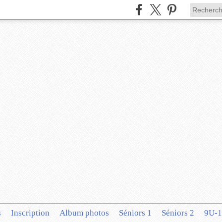
s
Inscription
Album photos
Séniors 1
Séniors 2
9U-