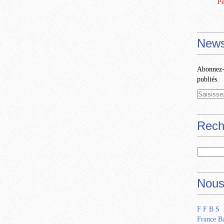
Pe
News
Abonnez-v
publiés.
Rech
Nous
F F B S
France Ba