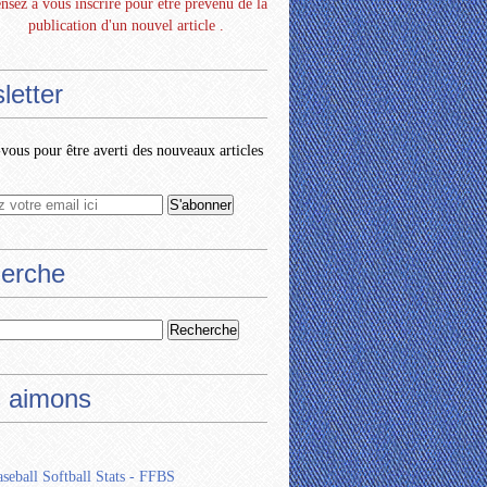
nsez à vous inscrire pour être prévenu de la
publication d'un nouvel article .
letter
ous pour être averti des nouveaux articles
erche
 aimons
seball Softball Stats - FFBS