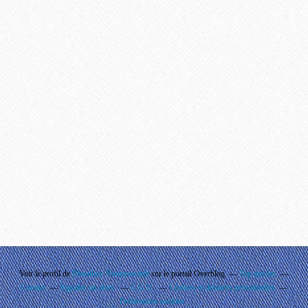
Voir le profil de
Phouthay Nontanovanh
sur le portail Overblog
Top articles
Contact
Signaler un abus
C.G.U.
Cookies et données personnelles
Préférences cookies