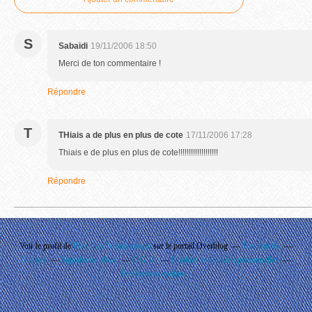
S
Sabaidi
19/11/2006 18:50
Merci de ton commentaire !
Répondre
T
THiais a de plus en plus de cote
17/11/2006 17:28
Thiais e de plus en plus de cote!!!!!!!!!!!!!!!!!!!
Répondre
Voir le profil de
Phouthay Nontanovanh
sur le portail Overblog
Top articles
Contact
Signaler un abus
C.G.U.
Cookies et données personnelles
Préférences cookies