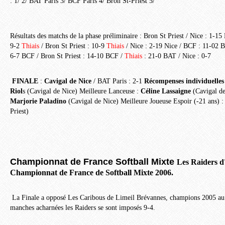
: 1/ 2/ BAT Paris 3/ BCF Paris 4/ Bron St-Priest 5/
Résultats des matchs de la phase préliminaire : Bron St Priest / Nice : 1-1
9-2
Thiais
/ Bron St Priest : 10-9
Thiais
/ Nice : 2-19 Nice / BCF : 11-02 
6-7 BCF / Bron St Priest : 14-10 BCF /
Thiais
: 21-0 BAT / Nice : 0-7
FINALE
:
Cavigal de Nice
/ BAT Paris : 2-1
Récompenses individuelle
Riol
s (Cavigal de Nice) Meilleure Lanceuse :
Céline Lassaigne
(Cavigal d
Marjorie Paladino
(Cavigal de Nice) Meilleure Joueuse Espoir (-21 ans) 
Priest)
Championnat de France Softball Mixte
Les Raiders d
Championnat de France de Softball Mixte 2006.
La Finale a opposé Les Caribous de Limeil Brévannes, champions 2005 au 
manches acharnées les Raiders se sont imposés 9-4.