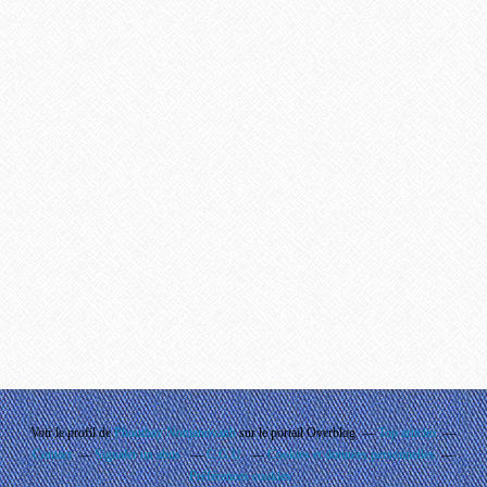
Voir le profil de
Phouthay Nontanovanh
sur le portail Overblog
Top articles
Contact
Signaler un abus
C.G.U.
Cookies et données personnelles
Préférences cookies