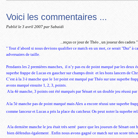
Voici les commentaires ...
Publié le
3 avril 2007
par Sabaidi
...reçus ce jour de Théo , un joueur des cadets "
"
Tout d’abord si nous devions qualifier ce match en un mot, ce serait "Dur" à ca
adversaires de taille.
Pendants les 2 premières manches,
il n’y pas eu de point marqué par les deux é
superbe frappe de Lucas en gaucher sur champs droit
et les bons lancers de Ch
C’est à la 3 è manche que le 1er point est marqué par Théo sur une superbe fra
avons marqué ensuite 1, 2, 3, points.
A la 4è manche, 3 points ont été marqués par Sénart et un double jeu réussi par 
A la 5è manche pas de point marqué mais Alex a encore réussi une superbe frap
comme lanceur et Lucas a pris la place du catcheur.
On peut noter la superbe re
A la dernière manche le jeu était très serré
parce que les joueurs de Sénart ont 
bien défendus également .
Enfin nous avons gagné ce match sur un score très se