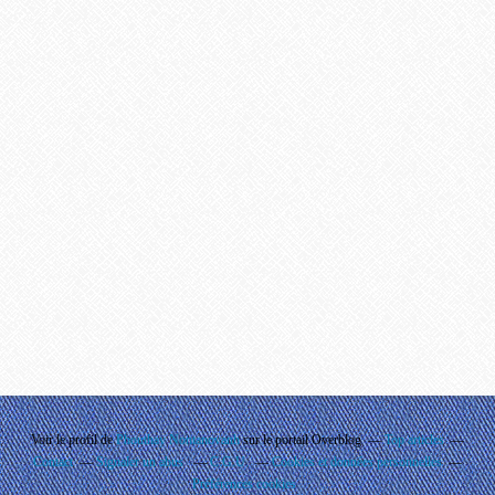
Voir le profil de
Phouthay Nontanovanh
sur le portail Overblog
Top articles
Contact
Signaler un abus
C.G.U.
Cookies et données personnelles
Préférences cookies