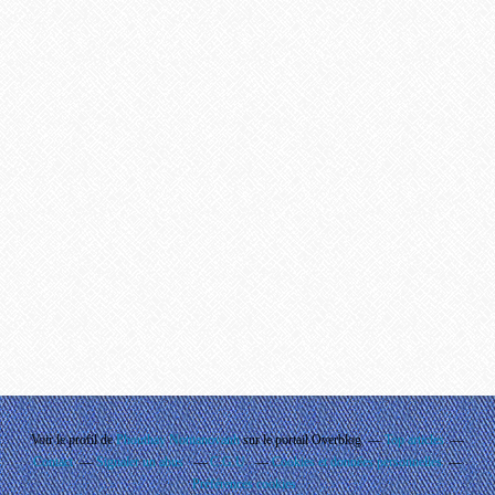
Voir le profil de
Phouthay Nontanovanh
sur le portail Overblog
Top articles
Contact
Signaler un abus
C.G.U.
Cookies et données personnelles
Préférences cookies