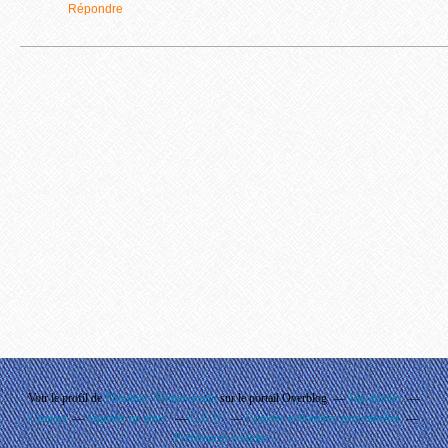
Répondre
Voir le profil de
Phouthay Nontanovanh
sur le portail Overblog
Top articles
Contact
Signaler un abus
C.G.U.
Cookies et données personnelles
Préférences cookies