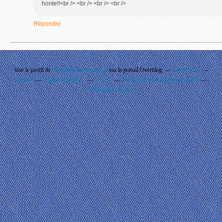
honte!!<br /> <br /> <br /> <br />
Répondre
Voir le profil de
Phouthay Nontanovanh
sur le portail Overblog
Top articles
Contact
Signaler un abus
C.G.U.
Cookies et données personnelles
Préférences cookies