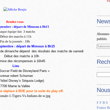
Pe
News
Rendez-vous
ptembre : départ de Mimoun à 8h15
aque équipe fait
3 matchs
Abonnez-v
Début des matchs à 11h
publiés.
Fin de la journée : 18h
ptembre : départ de Mimoun à 8h15
 de dimanche dépend
des résultats des matchs de samedi
Début des matchs à 10h
Rech
mise des récompenses à 16h45
Lieu
 Soccer Field de Disneyland Paris »
Avenue robert Schuman
l’hôtel Disney’s Séquoia Lodge)
77700 Marne la Vallée
Nous
e séplace à BOE pour la suite du play off.
F F B S
France Ba