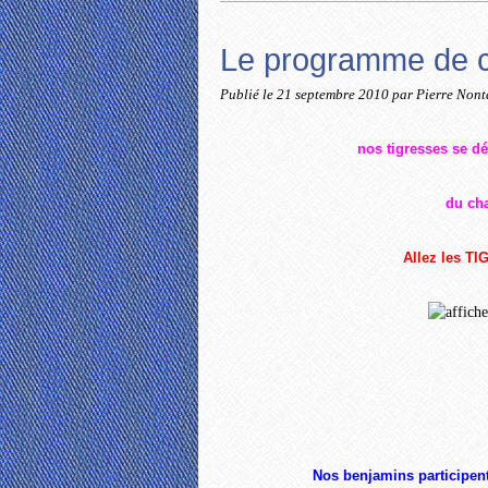
Le programme de ce
Publié le
21 septembre 2010
par Pierre Non
nos tigresses se d
du ch
Allez les TI
Nos benjamins participen