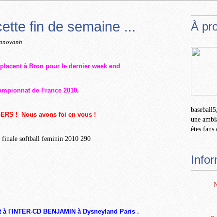
tte fin de semaine ...
À pr
tanovanh
éplacent à Bron pour le dernier week end
ampionnat de France 2010
.
baseball5,
GERS ! Nous avons foi en vous !
une ambia
êtes fans 
Info
N
t à l'INTER-CD BENJAMIN à Dysneyland Paris .