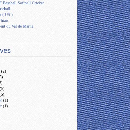
 Baseball Softball Cricket
seball
 ( US )
Thiais
ent du Val de Marne
ives
(2)
5)
3)
(5)
(5)
er
(1)
er
(1)