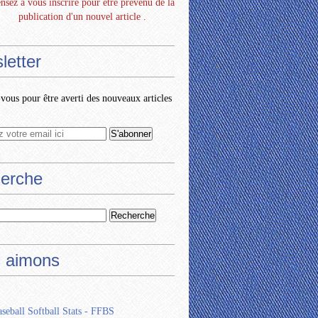
nsez à vous inscrire pour être prévenu de la
publication d'un nouvel article .
letter
ous pour être averti des nouveaux articles
erche
 aimons
seball Softball Stats - FFBS