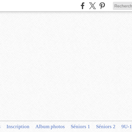
s
Inscription
Album photos
Séniors 1
Séniors 2
9U-