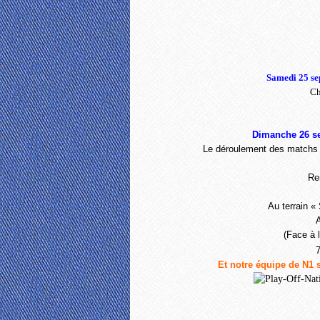
Samedi 25 se
Ch
Dimanche 26 se
Le déroulement des matchs
Re
Au terrain «
(Face à 
Et notre équipe de N1 s