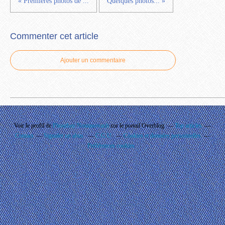
« Premières photos de ...
Quelques photos... »
Commenter cet article
Ajouter un commentaire
Voir le profil de
Phouthay Nontanovanh
sur le portail Overblog
Top articles
Contact
Signaler un abus
C.G.U.
Cookies et données personnelles
Préférences cookies