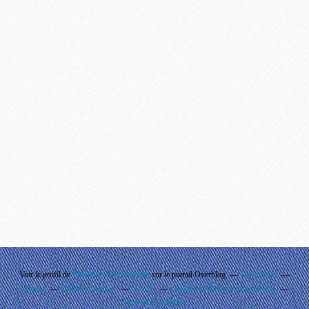
Voir le profil de
Phouthay Nontanovanh
sur le portail Overblog
Top articles
Contact
Signaler un abus
C.G.U.
Cookies et données personnelles
Préférences cookies