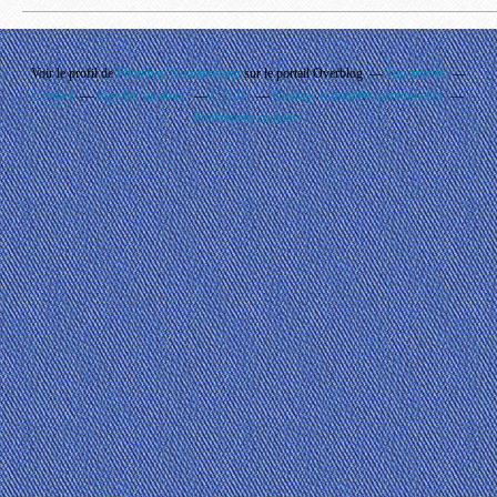
Voir le profil de
Phouthay Nontanovanh
sur le portail Overblog
Top articles
Contact
Signaler un abus
C.G.U.
Cookies et données personnelles
Préférences cookies