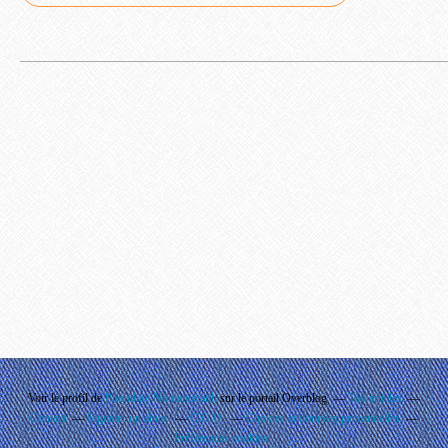
Voir le profil de
Phouthay Nontanovanh
sur le portail Overblog
Top articles
Contact
Signaler un abus
C.G.U.
Cookies et données personnelles
Préférences cookies