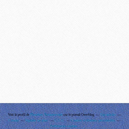
Voir le profil de
Phouthay Nontanovanh
sur le portail Overblog
Top articles
Contact
Signaler un abus
C.G.U.
Cookies et données personnelles
Préférences cookies