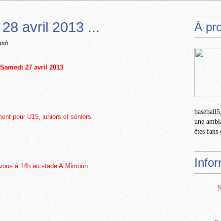
8 avril 2013 ...
À pr
anh
Samedi 27 avril 2013
baseball5,
ent pour U15, juniors et séniors
une ambia
êtes fans 
Info
vous à 14h au stade A.Mimoun
N