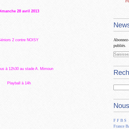
Pe
imanche 28 avril 2013
News
Séniors 2 contre NOISY
Abonnez-v
publiés.
us à 12h30 au stade A. Mimoun
Rech
Playball à 14h
Nous
F F B S
France Ba