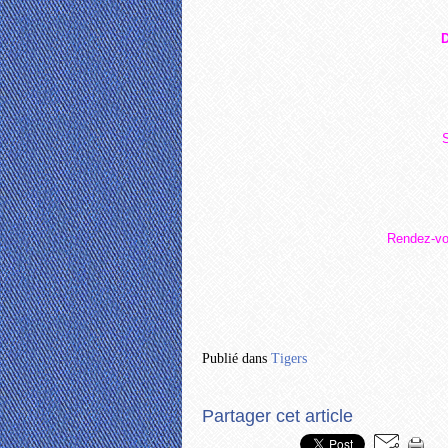
D
Rendez-vo
Publié dans
Tigers
Partager cet article