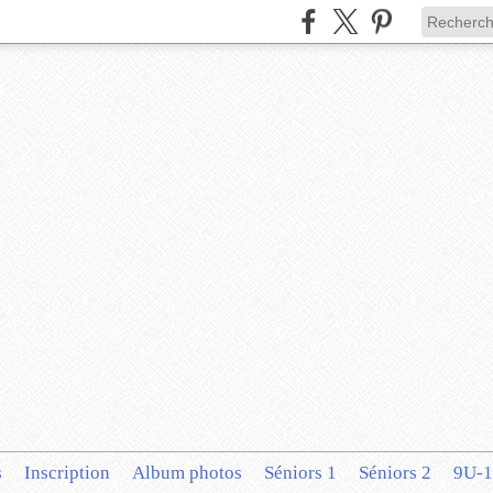
s
Inscription
Album photos
Séniors 1
Séniors 2
9U-