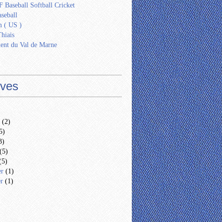
 Baseball Softball Cricket
seball
 ( US )
Thiais
ent du Val de Marne
ives
(2)
5)
3)
(5)
(5)
er
(1)
er
(1)