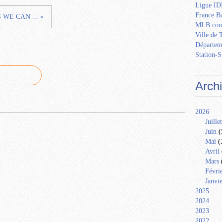
Ligue IDF
France Ba
 WE CAN ... »
MLB.com
Ville de 
Départem
Station-S
Arch
2026
Juillet
Juin
(
Mai
(
Avril
Mars
Févri
Janvi
2025
2024
2023
2022