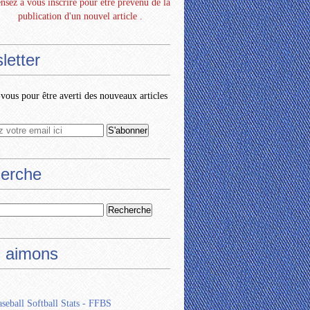
nsez à vous inscrire pour être prévenu de la
publication d'un nouvel article .
letter
ous pour être averti des nouveaux articles
erche
 aimons
seball Softball Stats - FFBS