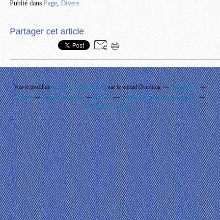
Publié dans
Page
,
Divers
Partager cet article
Voir le profil de
Phouthay Nontanovanh
sur le portail Overblog
Top articles
Contact
Signaler un abus
C.G.U.
Cookies et données personnelles
Préférences cookies