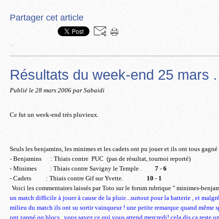
Partager cet article
…
Résultats du week-end 25 mars .
Publié le
28 mars 2006
par Sabaidi
Ce fut un week-end très pluvieux.
Seuls les benjamins, les minimes et les cadets ont pu jouer et
ils ont tous gagné
- Benjamins
: Thiais contre
PUC
(pas de résultat, tournoi reporté)
- Minimes
: Thiais contre Savigny le Temple .
7
-
6
- Cadets
: Thiais contre Gif sur Yvette.
10
-
1
Voici les commentaires laissés par Toto sur le forum rubrique " minimes-benjam
un match difficile à jouer à cause de la pluie...surtout pour la batterie , et malg
milieu du match ils ont su sortir vainqueur ! une petite remarque quand même 
ont zappé qq blocs...vous savez ce qui vous attend mercredi! cela dis ça reste 