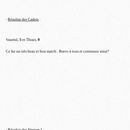
-
Résultat des Cadets
:
Vauréal,
5
et Thiais,
9
Ce fut un très beau et bon match .
Bravo à tous et continuez ainsi?
-
Résultat des Séniors 1
: