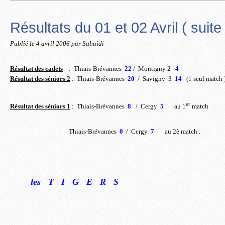
Résultats du 01 et 02 Avril ( suite 
Publié le
4 avril 2006
par Sabaidi
Résultat des cadets
:
Thiais-Brévannes
22
/
Montigny 2
4
Résultat des séniors 2
:
Thiais-Brévannes
20
/
Savigny 3
14
(1 seul match 
er
Résultat des séniors 1
:
Thiais-Brévannes
8
/
Cergy
5
au 1
match
Thiais-Brévannes
0
/
Cergy
7
au 2è match .
les T I G E R S