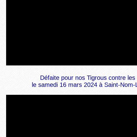
Défaite pour nos Tigrous
contre les
le samedi 16 mars 2024 à Saint-Nom-