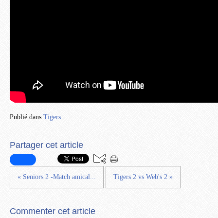
Publié dans
Tigers
Partager cet article
« Seniors 2 -Match amical...
Tigers 2 vs Web's 2 »
Commenter cet article