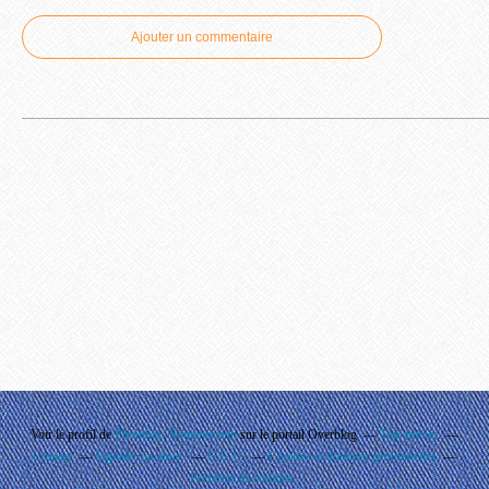
Ajouter un commentaire
Voir le profil de
Phouthay Nontanovanh
sur le portail Overblog
Top articles
Contact
Signaler un abus
C.G.U.
Cookies et données personnelles
Préférences cookies