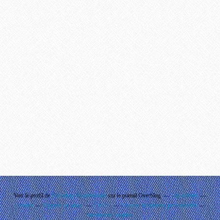
Voir le profil de
Phouthay Nontanovanh
sur le portail Overblog
Top articles
Contact
Signaler un abus
C.G.U.
Cookies et données personnelles
Préférences cookies