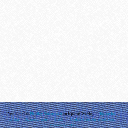
Voir le profil de
Phouthay Nontanovanh
sur le portail Overblog
Top articles
Contact
Signaler un abus
C.G.U.
Cookies et données personnelles
Préférences cookies