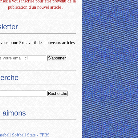
nsez à vous inscrire pour être prévenu de la
publication d'un nouvel article .
letter
ous pour être averti des nouveaux articles
erche
 aimons
seball Softball Stats - FFBS