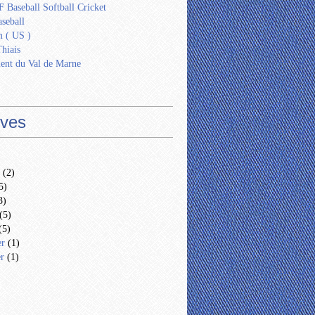
 Baseball Softball Cricket
seball
 ( US )
Thiais
ent du Val de Marne
ives
(2)
5)
3)
(5)
(5)
er
(1)
er
(1)