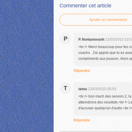
Commenter cet article
Ajouter un commentaire
P
P. Nontanovanh
22/03/2010 10:5
<br /> Merci beaucoup pour tes c
coachs . J'ai appris que tu es asse
compliments aux joueurs .Alors q
Répondre
T
tatou
22/03/2010 05:03
<br /> bon mach des senoirs 2, la
atteindrons des resultats.<br /> Le
d'accuser quelqu'un d'autre.<br /> 
Répondre