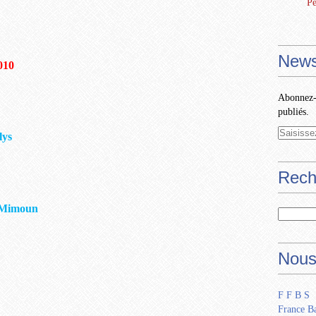
Pe
News
010
Abonnez-v
publiés.
lys
Rech
 Mimoun
Nous
F F B S
France Ba