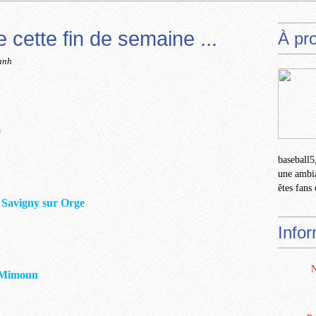
cette fin de semaine ...
À pr
anh
0
baseball5,
une ambia
êtes fans 
 Savigny sur Orge
Info
N
 Mimoun