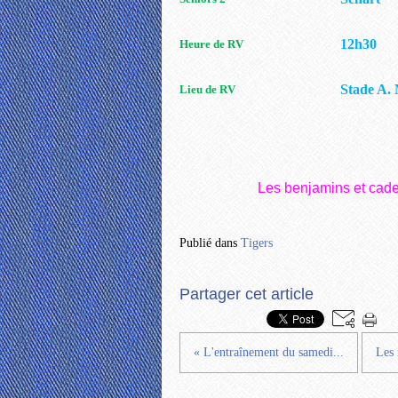
12h30
Heure de RV
Stade A.
Lieu de RV
Les benjamins et cade
Publié dans
Tigers
Partager cet article
« L'entraînement du samedi...
Les 