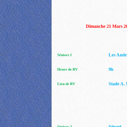
Dimanche 21 Mars 2
Les Ande
Séniors 1
9h
Heure de RV
Stade A.
Lieu de RV
Sénart
Séniors 2