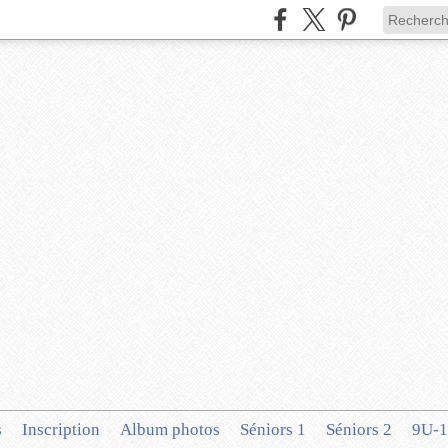
s
Inscription
Album photos
Séniors 1
Séniors 2
9U-