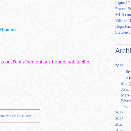
Ligue IDF
France Ba
MLB.com
Ville de 
Départem
 Mimoun
Station-S
Arch
ts ont l'entraînement aux heures habituelles
2026
Juillet
Juin
(
Mai
(
Avril
Mars
Févri
Janvi
2025
matchs de la saison. »
2024
2023
2022