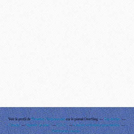
Voir le profil de
Phouthay Nontanovanh
sur le portail Overblog
Top articles
Contact
Signaler un abus
C.G.U.
Cookies et données personnelles
Préférences cookies