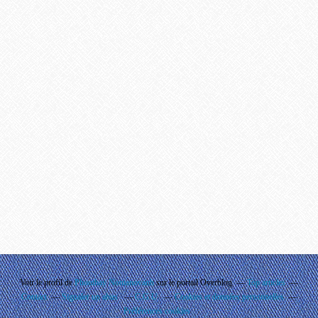
Voir le profil de
Phouthay Nontanovanh
sur le portail Overblog
Top articles
Contact
Signaler un abus
C.G.U.
Cookies et données personnelles
Préférences cookies