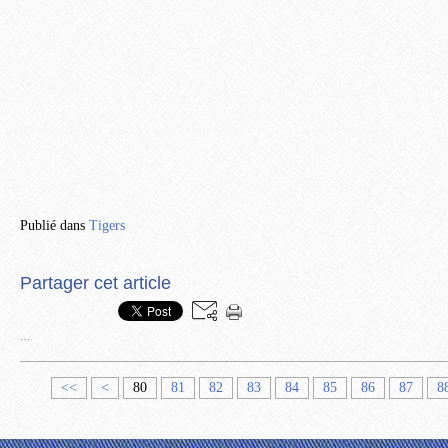
Publié dans
Tigers
Partager cet article
…
1
2
3
4
5
6
7
<<
<
80
81
82
83
84
85
86
87
8
0
0
0
0
0
0
0