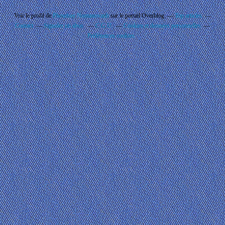
Voir le profil de
Phouthay Nontanovanh
sur le portail Overblog
Top articles
Contact
Signaler un abus
C.G.U.
Cookies et données personnelles
Préférences cookies